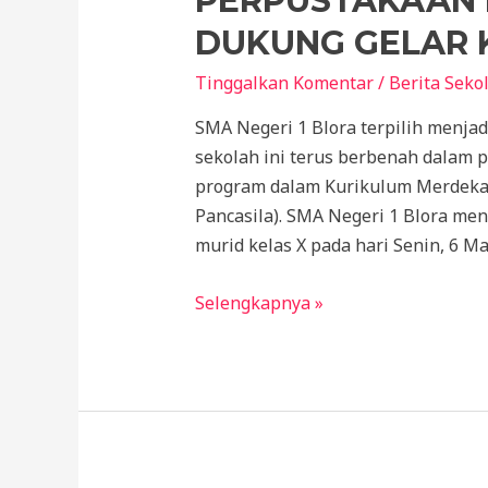
PERPUSTAKAAN 
DUKUNG GELAR 
Tinggalkan Komentar
/
Berita Seko
SMA Negeri 1 Blora terpilih menja
sekolah ini terus berbenah dalam 
program dalam Kurikulum Merdeka a
Pancasila). SMA Negeri 1 Blora men
murid kelas X pada hari Senin, 6 M
PERPUSTAKAAN
Selengkapnya »
LENTERA
ILMU
DUKUNG
GELAR
KARYA