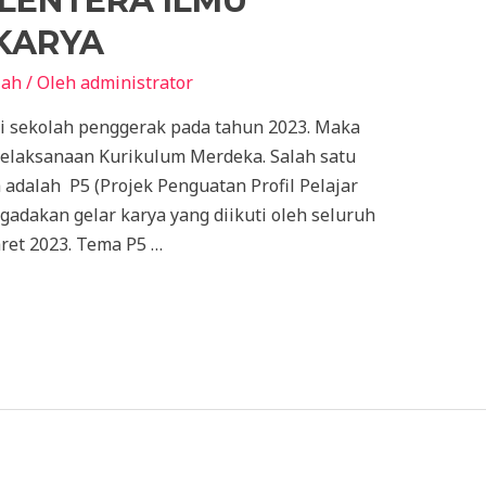
LENTERA ILMU
KARYA
lah
/ Oleh
administrator
di sekolah penggerak pada tahun 2023. Maka
pelaksanaan Kurikulum Merdeka. Salah satu
dalah P5 (Projek Penguatan Profil Pelajar
gadakan gelar karya yang diikuti oleh seluruh
aret 2023. Tema P5 …