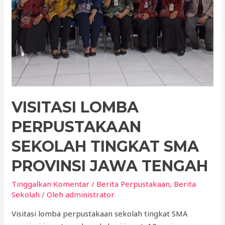
VISITASI LOMBA
PERPUSTAKAAN
SEKOLAH TINGKAT SMA
PROVINSI JAWA TENGAH
Tinggalkan Komentar
/
Berita Perpustakaan
,
Berita
Sekolah
/ Oleh
administrator
Visitasi lomba perpustakaan sekolah tingkat SMA